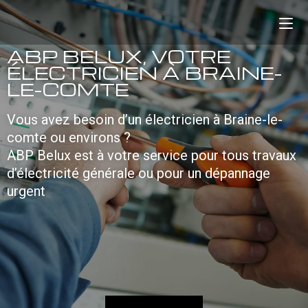
ABP BELUX, VOTRE
ÉLECTRICIEN À BRAINE-
LE-COMTE
Vous avez besoin d’un électricien à Braine-le-
comte ou environs ?
ABP Belux est à votre service pour tous travaux
d’électricité générale ou pour un dépannage
urgent