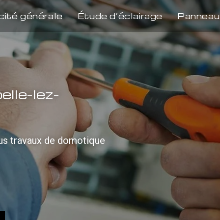
cité générale
Étude d’éclairage
Panneau
lle-lez-
ous travaux de domotique