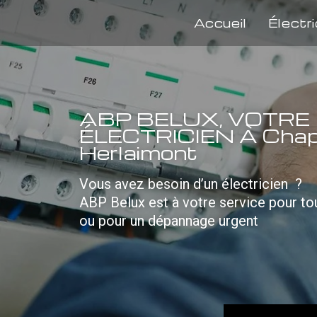
Accueil
Électri
ABP BELUX, VOTRE
ÉLECTRICIEN À Chape
Herlaimont
Vous avez besoin d’un électricien ?
ABP Belux est à votre service pour t
ou pour un dépannage urgent