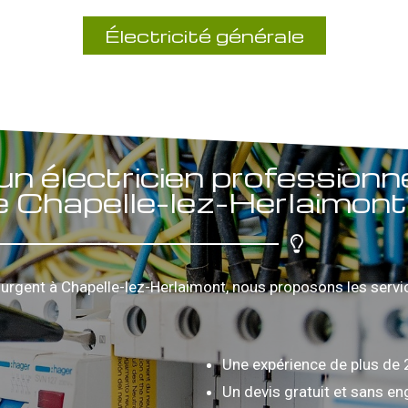
Électricité générale
un électricien professionn
e Chapelle-lez-Herlaimont
urgent à Chapelle-lez-Herlaimont, nous proposons les servic
Une expérience de plus de 
Un devis gratuit et sans 