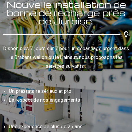
Nouvelle installation de
borne de recharge près
de Jurbise.
Disponibles 7 jours sur 7 pour un dépannage urgent dans
le Brabant wallon ou le Hainaut, nous proposons les
services suivants :
Un prestataire sérieux et pro
Le respect de nos engagements
Une expérience de plus de 25 ans