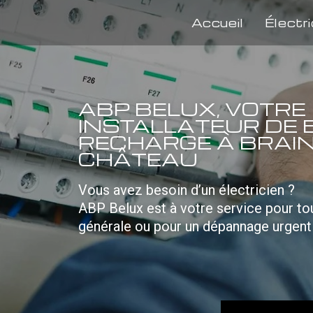
Accueil
Électri
ABP BELUX, VOTRE
INSTALLATEUR DE 
RECHARGE À BRAIN
CHÂTEAU
Vous avez besoin d’un électricien ?
ABP Belux est à votre service pour tou
générale ou pour un dépannage urgent