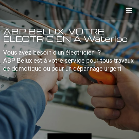
ABP BELUX, VOTRE
ÉLECTRICIEN À Waterloo
Vous avez besoin d’un électricien ?
ABP Belux est à votre service pour tous travaux
de domotique ou pour un dépannage urgent