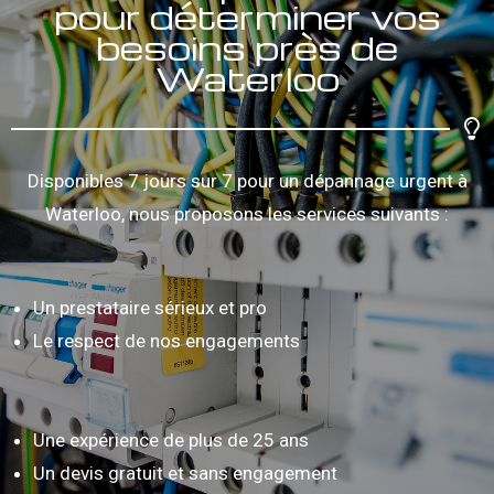
pour déterminer vos
besoins près de
Waterloo
Disponibles 7 jours sur 7 pour un dépannage urgent à
Waterloo, nous proposons les services suivants :
Un prestataire sérieux et pro
Le respect de nos engagements
Une expérience de plus de 25 ans
Un devis gratuit et sans engagement