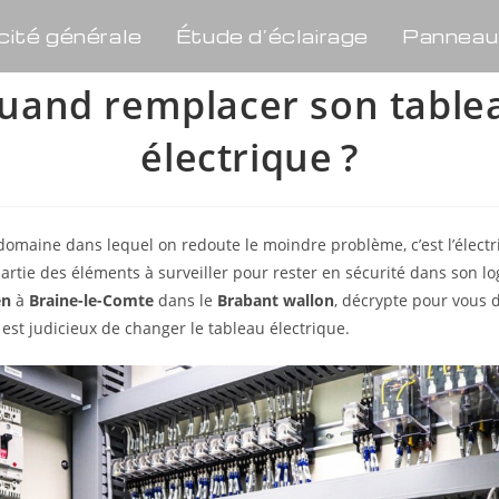
cité générale
Étude d’éclairage
Panneau
uand remplacer son table
électrique ?
 domaine dans lequel on redoute le moindre problème, c’est l’électri
 partie des éléments à surveiller pour rester en sécurité dans son 
ien
à
Braine-le-Comte
dans le
Brabant wallon
, décrypte pour vous 
 est judicieux de changer le tableau électrique.