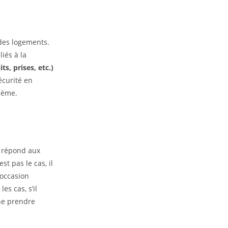
 des logements.
liés à la
ts, prises, etc.)
écurité en
blème.
e répond aux
st pas le cas, il
’occasion
es cas, s’il
 ne prendre