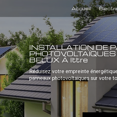
Accueil
Électri
INSTALLATION DE
PHOTOVOLTAÏQUES
BELUX À Ittre
Réduisez votre empreinte énergétique 
panneaux photovoltaïques sur votre to