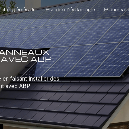
cité générale
Étude d’éclairage
Panneau
 PANNEAUX
 AVEC ABP
en faisant installer des
it avec ABP.