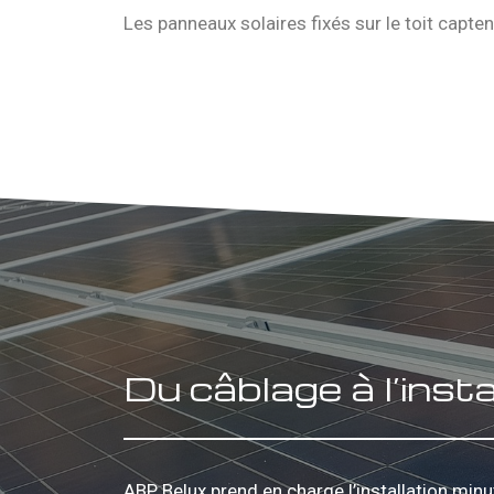
Les panneaux solaires fixés sur le toit captent
Du câblage à l’insta
ABP Belux prend en charge l’installation min