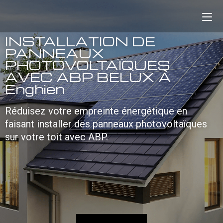
INSTALLATION DE
PANNEAUX
PHOTOVOLTAÏQUES
AVEC ABP BELUX À
Enghien
Réduisez votre empreinte énergétique en
faisant installer des panneaux photovoltaïques
sur votre toit avec ABP.