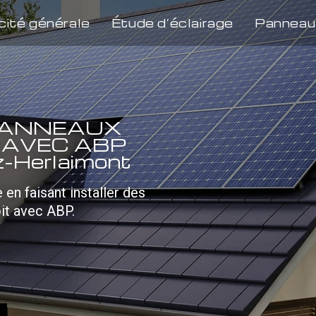
cité générale
Étude d’éclairage
Panneau
 PANNEAUX
 AVEC ABP
z-Herlaimont
en faisant installer des
it avec ABP.