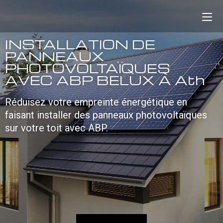
INSTALLATION DE
PANNEAUX
PHOTOVOLTAÏQUES
AVEC ABP BELUX À Ath
Réduisez votre empreinte énergétique en
faisant installer des panneaux photovoltaïques
sur votre toit avec ABP.