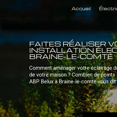
Accueil
Électri
FAITES RÉALISER 
INSTALLATION ÉLE
BRAINE-LE-COMTE
Comment aménager votre éclairage da
de votre maison ? Combien de points lu
ABP Belux à Braine-le-comte vous dit 