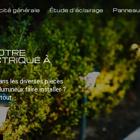
cité générale
Étude d’éclairage
Panneau
VOTRE
CTRIQUE À
ns les diverses pièces
mineux faire installer ?
tout.