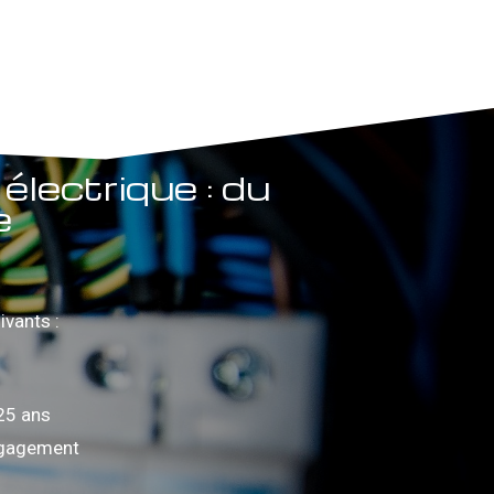
électrique : du
e
ivants :
25 ans
engagement