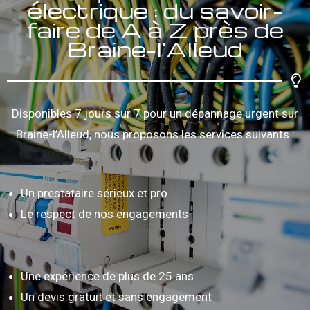
électrique : du savoir-
faire de A à Z près de
Braine-l'Alleud
Disponibles 7 jours sur 7 pour un dépannage urgent sur
Braine-l’Alleud, nous proposons les services suivants :
Un prestataire sérieux et pro
Le respect de nos engagements
Une expérience de plus de 25 ans
Un devis gratuit et sans engagement