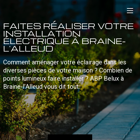
FAITES RÉALISER VOTRE
INSTALLATION
ÉLECTRIQUE À BRAINE-
L'ALLEUD
Comment aménager votre éclairage dans les
diverses pièces de votre maison ? Combien de
points lumineux faire installer ? ABP Belux à
Braine-l’Alleud vous dit tout.