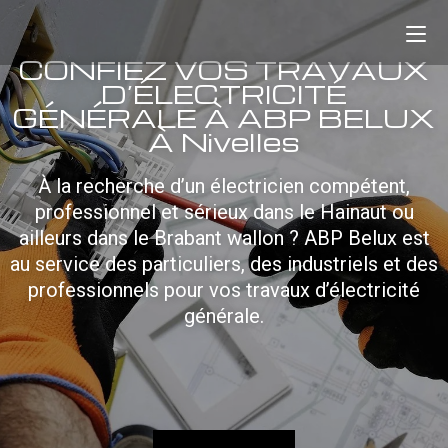
CONFIEZ VOS TRAVAUX
D’ÉLECTRICITÉ
GÉNÉRALE À ABP BELUX
À Nivelles
À la recherche d’un électricien compétent,
professionnel et sérieux dans le Hainaut ou
ailleurs dans le Brabant wallon ? ABP Belux est
au service des particuliers, des industriels et des
professionnels pour vos travaux d’électricité
générale.