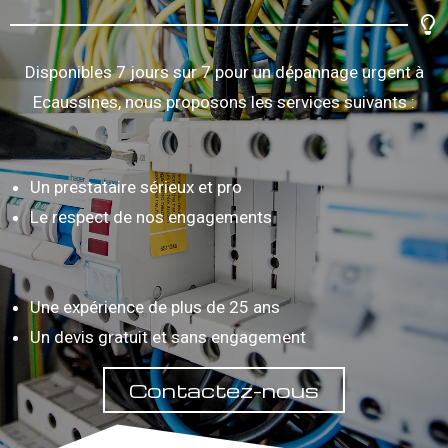
Disponibles 7 jours sur 7 pour un dépannage urgent à
Ecaussines, nous proposons les services suivants :
Un prestataire sérieux et pro
Le respect de nos engagements
Une expérience de plus de 25 ans
Un devis gratuit et sans engagement
Contactez-nous