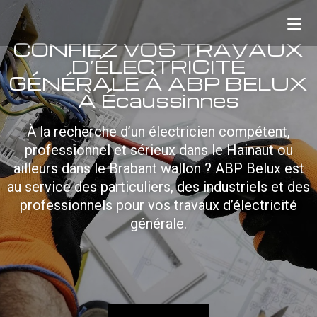
CONFIEZ VOS TRAVAUX
D’ÉLECTRICITÉ
GÉNÉRALE À ABP BELUX
À Écaussinnes
À la recherche d’un électricien compétent,
professionnel et sérieux dans le Hainaut ou
ailleurs dans le Brabant wallon ? ABP Belux est
au service des particuliers, des industriels et des
professionnels pour vos travaux d’électricité
générale.