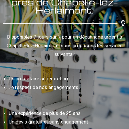
près de Chapelle-lez-
Herlaimont.
Disponibles 7 jours sur 7 pour un dépannage urgent à
Chapelle-lez-Herlaimont, nous proposons les services
suivants :
Un prestataire sérieux et pro
Le respect de nos engagements
Une expérience de plus de 25 ans
Un devis gratuit et sans engagement