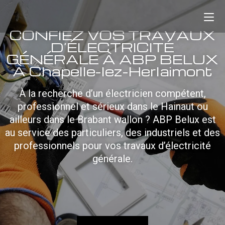
CONFIEZ VOS TRAVAUX
D’ÉLECTRICITÉ
GÉNÉRALE À ABP BELUX
À Chapelle-lez-Herlaimont
À la recherche d’un électricien compétent,
professionnel et sérieux dans le Hainaut ou
ailleurs dans le Brabant wallon ? ABP Belux est
au service des particuliers, des industriels et des
professionnels pour vos travaux d’électricité
générale.