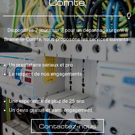
Comte.
Disponibles 7 jours sur 7 pour un dépannage urgent à
Braine-le-Comte, nous proposons les services suivants :
Un prestataire sérieux et pro
Le respect de nos engagements
Une expérience de plus de 25 ans
Un devis gratuit et sans engagement
Contactez-nous