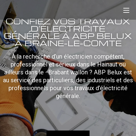
CONFIEZ VOS TRAVAUX
D’ÉLECTRICITÉ
GÉNÉRALE À ABP BELUX
À BRAINE-LE-COMTE
À la recherche d’un électricien compétent,
professionnel et sérieux dans le Hainaut ou
ailleurs dans le Brabant wallon ? ABP Belux est
au service des particuliers, des industriels et des
professionnels pour vos travaux d’électricité
générale.